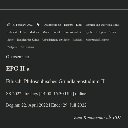
18. February 2022
Anthropologie
Diskurs
Ethik
Identität und Individualismus
Lehramt
Lehre
Moderne
Moral
Politik
Professionalität
Psyche
Religion
Schule
Seele
Theorien der Kultur
Urbanisierung der Seele
Wahrheit
Wissenschaftlichkeit
Zeitgeist
Zivilisation
Ober­se­mi­nar
EPG II a
Ethisch–Philosophisches Grundlagenstudium II
SS 2022 | frei­tags | 14:00–15:30 Uhr | online
Beginn: 22. April 2022 | Ende: 29. Juli 2022
Zum Kommentar als PDF