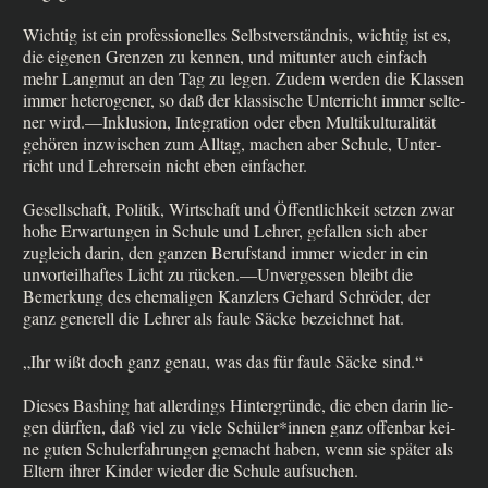
Wich­tig ist ein pro­fes­sio­nel­les Selbst­ver­ständ­nis, wich­tig ist es,
die eige­nen Gren­zen zu ken­nen, und mit­un­ter auch ein­fach
mehr Lang­mut an den Tag zu legen. Zudem wer­den die Klas­sen
immer hete­ro­ge­ner, so daß der klas­si­sche Unter­richt immer sel­te­
ner wird.—Inklusion, Inte­gra­ti­on oder eben Mul­ti­kul­tu­ra­li­tät
gehö­ren inzwi­schen zum All­tag, machen aber Schu­le, Unter­
richt und Leh­rer­sein nicht eben einfacher.
Gesell­schaft, Poli­tik, Wirt­schaft und Öffent­lich­keit set­zen zwar
hohe Erwar­tun­gen in Schu­le und Leh­rer, gefal­len sich aber
zugleich dar­in, den gan­zen Berufs­tand immer wie­der in ein
unvor­teil­haf­tes Licht zu rücken.—Unvergessen bleibt die
Bemer­kung des ehe­ma­li­gen Kanz­lers Gehard Schrö­der, der
ganz gene­rell die Leh­rer als fau­le Säcke bezeich­net hat.
„Ihr wißt doch ganz genau, was das für fau­le Säcke sind.“
Die­ses Bas­hing hat aller­dings Hin­ter­grün­de, die eben dar­in lie­
gen dürf­ten, daß viel zu vie­le Schüler*innen ganz offen­bar kei­
ne guten Schul­erfah­run­gen gemacht haben, wenn sie spä­ter als
Eltern ihrer Kin­der wie­der die Schu­le aufsuchen.