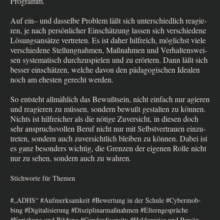
Programm.
Auf ein– und das­sel­be Pro­blem läßt sich unter­schied­lich reagie­
ren, je nach per­sön­li­cher Ein­schät­zung las­sen sich ver­schie­de­ne
Lösungs­an­sät­ze ver­tre­ten. Es ist daher hilf­reich, mög­lichst vie­le
ver­schie­de­ne Stel­lung­nah­men, Maß­nah­men und Ver­hal­tens­wei­
sen syste­ma­tisch durch­zu­spie­len und zu erör­tern. Dann läßt sich
bes­ser ein­schät­zen, wel­che davon den päd­ago­gi­schen Idea­len
noch am ehe­sten gerecht werden.
So ent­steht all­mäh­lich das Bewußt­sein, nicht ein­fach nur agie­ren
und reagie­ren zu müs­sen, son­dern bewußt gestal­ten zu kön­nen.
Nichts ist hilf­rei­cher als die nöti­ge Zuver­sicht, in die­sen doch
sehr anspruchs­vol­len Beruf nicht nur mit Selbst­ver­trau­en ein­zu­
tre­ten, son­dern auch zuver­sicht­lich blei­ben zu kön­nen. Dabei ist
es ganz beson­ders wich­tig, die Gren­zen der eige­nen Rol­le nicht
nur zu sehen, son­dern auch zu wahren.
Stichworte für Themen
#„ADHS“ #Auf­merk­sam­keit #Bewer­tung in der Schu­le #Cyber­mob­
bing #Digi­ta­li­sie­rung #Dis­zi­pli­nar­maß­nah­men #Eltern­ge­sprä­che
#Erzie­hung und Bil­dung #Gen­der­di­ver­si­ty #Hel­den­rei­se und Per­sön­