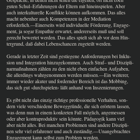
guten Schul–Erfahrungen der Eltern mit hin­ein­spie­len. Aber
auch inter­kul­tu­rel­le Kon­flik­te kön­nen auf­kom­men. Das alles
macht neben­her auch Kom­pe­ten­zen in der Media­ti­on
erforderlich.—Einerseits wird indi­vi­du­el­le För­de­rung, Enga­ge­
ment, ja sogar Empa­thie erwar­tet, ande­rer­seits muß und soll
gerecht bewer­tet wer­den. Das alles spielt sich ab vor dem Hin­
ter­grund, daß dabei Lebens­chan­cen zuge­teilt werden.
Gera­de in letz­ter Zeit sind gestie­ge­ne Anfor­de­run­gen bei Inklu­
si­on und Inte­gra­ti­on hin­zu­ge­kom­men. Auch Straf– und Dis­zi­pli­
nar­maß­nah­men zäh­len zu den nicht eben ein­fa­chen Auf­ga­ben,
die aller­dings wahr­ge­nom­men wer­den müssen.—Ein wei­te­rer,
immer wie­der aku­ter und for­dern­der Bereich ist das Mob­bing,
das sich gut ›durch­spie­len‹ läßt anhand von Inszenierungen.
Es gibt nicht das ein­zig rich­ti­ge pro­fes­sio­nel­le Ver­hal­ten, son­
dern vie­le ver­schie­de­ne Beweg­grün­de, die sich erör­tern las­sen,
was denn nun in einem kon­kre­ten Fall mög­lich, ange­mes­sen
oder aber kon­tra­pro­duk­tiv sein könn­te.
Päd­ago­gik kann viel
aber nicht alles. Bei man­chen Pro­ble­men sind ande­re Dis­zi­pli­
nen sehr viel erfah­re­ner und auch zuständig.—Unangebrachtes
Enga­ge­ment kann selbst zum Pro­blem werden.