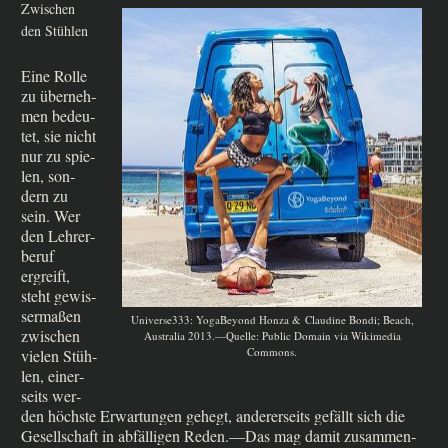
Zwischen
den Stühlen
Eine Rol­le
zu über­neh­
men bedeu­
tet, sie nicht
nur zu spie­
len, son­
dern zu
sein. Wer
den Leh­rer­
be­ruf
ergreift,
steht gewis­
ser­ma­ßen
Universe333: Yoga­Bey­ond Hon­za & Clau­di­ne Bon­di; Beach,
zwi­schen
Austra­lia 2013.—Quelle: Public Domain via Wiki­me­dia
Commons.
vie­len Stüh­
len, einer­
seits wer­
den höch­ste Erwar­tun­gen gehegt, ande­rer­seits gefällt sich die
Gesell­schaft in abfäl­li­gen Reden.—Das mag damit zusam­men­