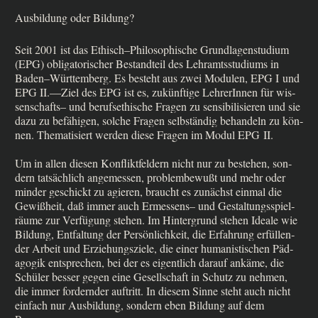
Ausbildung oder Bildung?
Seit 2001 ist das Ethisch–Philosophische Grund­la­gen­stu­di­um
(EPG) obli­ga­to­ri­scher Bestand­teil des Lehr­amts­stu­di­ums in
Baden–Württemberg. Es besteht aus zwei Modu­len, EPG I und
EPG II.—Ziel des EPG ist es, zukünf­ti­ge Leh­re­rIn­nen für wis­
sen­schafts– und berufs­ethi­sche Fra­gen zu sen­si­bi­li­sie­ren und sie
dazu zu befä­hi­gen, sol­che Fra­gen selb­stän­dig behan­deln zu kön­
nen. The­ma­ti­siert wer­den die­se Fra­gen im Modul EPG II.
Um in allen die­sen Kon­flikt­fel­dern nicht nur zu bestehen, son­
dern tat­säch­lich ange­mes­sen, pro­blem­be­wußt und mehr oder
min­der geschickt zu agie­ren, braucht es zunächst ein­mal die
Gewiß­heit, daß immer auch Ermes­sens– und Gestal­tungs­spiel­
räu­me zur Ver­fü­gung ste­hen. Im Hin­ter­grund ste­hen Idea­le wie
Bil­dung, Ent­fal­tung der Per­sön­lich­keit, die Erfah­rung erfül­len­
der Arbeit und Erzie­hungs­zie­le, die einer huma­ni­sti­schen Päd­
ago­gik ent­spre­chen, bei der es eigent­lich dar­auf ankä­me, die
Schü­ler bes­ser gegen eine Gesell­schaft in Schutz zu neh­men,
die immer for­dern­der auf­tritt. In die­sem Sin­ne steht auch nicht
ein­fach nur Aus­bil­dung, son­dern eben Bil­dung auf dem