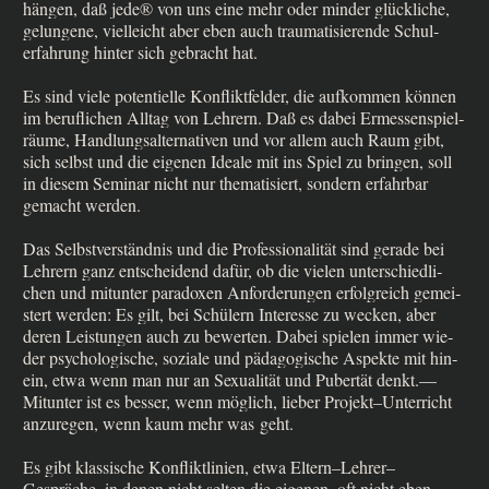
hän­gen, daß jede® von uns eine mehr oder min­der glück­li­che,
gelun­ge­ne, viel­leicht aber eben auch trau­ma­ti­sie­ren­de Schul­
erfah­rung hin­ter sich gebracht hat.
Es sind vie­le poten­ti­el­le Kon­flikt­fel­der, die auf­kom­men kön­nen
im beruf­li­chen All­tag von Leh­rern. Daß es dabei Ermes­senspiel­
räu­me, Hand­lungs­al­ter­na­ti­ven und vor allem auch Raum gibt,
sich selbst und die eige­nen Idea­le mit ins Spiel zu brin­gen, soll
in die­sem Semi­nar nicht nur the­ma­ti­siert, son­dern erfahr­bar
gemacht werden.
Das Selbst­ver­ständ­nis und die Pro­fes­sio­na­li­tät sind gera­de bei
Leh­rern ganz ent­schei­dend dafür, ob die vie­len unter­schied­li­
chen und mit­un­ter para­do­xen Anfor­de­run­gen erfolg­reich gemei­
stert wer­den: Es gilt, bei Schü­lern Inter­es­se zu wecken, aber
deren Lei­stun­gen auch zu bewer­ten. Dabei spie­len immer wie­
der psy­cho­lo­gi­sche, sozia­le und päd­ago­gi­sche Aspek­te mit hin­
ein, etwa wenn man nur an Sexua­li­tät und Puber­tät denkt.—
Mitunter ist es bes­ser, wenn mög­lich, lie­ber Projekt–Unterricht
anzu­re­gen, wenn kaum mehr was geht.
Es gibt klas­si­sche Kon­flikt­li­ni­en, etwa Eltern–Lehrer–
Gespräche, in denen nicht sel­ten die eige­nen, oft nicht eben