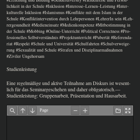
lich­keit in der Schu­le #Inklu­si­on #Interesse–Lernen–Leistung #Inter­
kul­tu­rel­le Inklu­si­on #Isla­mis­mus #Kon­flik­te mit dem Islam in der
Schu­le #Kon­flikt­in­ter­ven­ti­on durch Lehr­per­so­nen #Leh­re­rIn sein #Leh­
rer­ge­sund­heit #Medi­en­ein­satz #Medi­en­kom­pe­tenz #Mit­be­stim­mung in
der Schu­le #Mob­bing #Online-Unter­richt #Poli­ti­cal Cor­rect­ness #Pro­
fes­sio­nel­les Selbst­ver­ständ­nis #Pro­jekt­un­ter­richt #Puber­tät #Refe­ren­da­
ri­at #Respekt #Schu­le und Uni­ver­si­tät #Schul­fahr­ten #Schul­ver­wei­ge­
rung #Sexua­li­tät und Schu­le #Stra­fen und Dis­zi­pli­nar­maß­nah­men
#Zivi­ler Ungehorsam
Studienleistung
Eine regel­mä­ßi­ge und akti­ve Teil­nah­me am Dis­kurs ist wesent­
lich für das Semi­nar­ge­sche­hen und daher obligatorisch.—
Studienleistung: Grup­pen­ar­beit, Prä­sen­ta­ti­on und Hausarbeit.